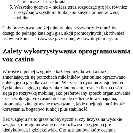
jeśli nie masz jeszcze konta.
Wszystko gotowe – możesz teraz rozpocząć grę jak również
cieszyć się wszystkimi funkcjami kasyna online w wersji
mobilnej.
Cały proces trwa poniżej minuty plus bezzwłocznie umożliwia
dostęp do pełnego katalogu gier, akcji promocyjnych jak również
ustawień konta – to zawsze przy sobie, w dowolnym miejscu.
Zalety wykorzystywania oprogramowania
vox casino
W trosce o pełnej wygodzie każdego użytkownika oraz
zmieniających się potrzebach miłośników gier online opracowano
aplikację do gry dla voxcasino. W czasach dynamicznego tempa
życia plus ciągłego połączenia z internetem, rosnąca liczba osób
sięga po rozrywkę mobilną jako preferowany sposób organizowania
czasu wolnego. voxcasino doskonale realizuje te wymagania,
proponując zintegrowane rozwiązanie, jakie obejmuje możliwość
korzystania, bogactwo funkcji plus stabilność.
Bez względu na to grasz hobbystycznie, czy liczysz na wysokie
wygrane, oprogramowanie daje możliwość przyjemną grę
kiedykolwiek i gdziekolwiek. Oto spis atutów, które cechują