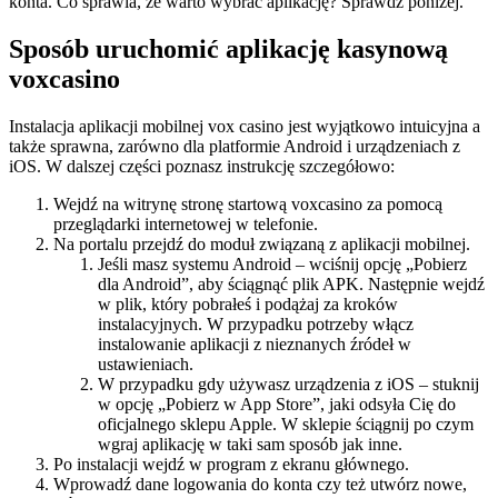
konta. Co sprawia, że warto wybrać aplikację? Sprawdź poniżej.
Sposób uruchomić aplikację kasynową
voxcasino
Instalacja aplikacji mobilnej vox casino jest wyjątkowo intuicyjna a
także sprawna, zarówno dla platformie Android i urządzeniach z
iOS. W dalszej części poznasz instrukcję szczegółowo:
Wejdź na witrynę stronę startową voxcasino za pomocą
przeglądarki internetowej w telefonie.
Na portalu przejdź do moduł związaną z aplikacji mobilnej.
Jeśli masz systemu Android – wciśnij opcję „Pobierz
dla Android”, aby ściągnąć plik APK. Następnie wejdź
w plik, który pobrałeś i podążaj za kroków
instalacyjnych. W przypadku potrzeby włącz
instalowanie aplikacji z nieznanych źródeł w
ustawieniach.
W przypadku gdy używasz urządzenia z iOS – stuknij
w opcję „Pobierz w App Store”, jaki odsyła Cię do
oficjalnego sklepu Apple. W sklepie ściągnij po czym
wgraj aplikację w taki sam sposób jak inne.
Po instalacji wejdź w program z ekranu głównego.
Wprowadź dane logowania do konta czy też utwórz nowe,