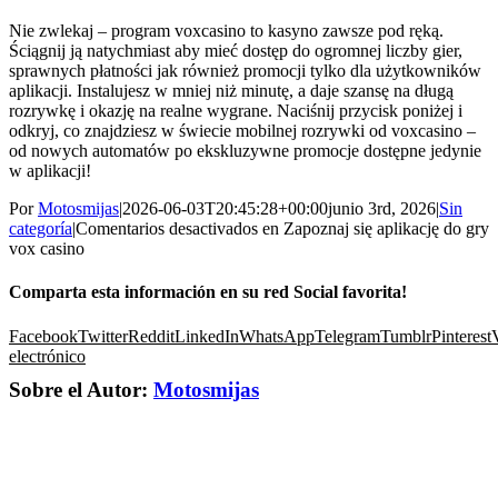
Nie zwlekaj – program voxcasino to kasyno zawsze pod ręką.
Ściągnij ją natychmiast aby mieć dostęp do ogromnej liczby gier,
sprawnych płatności jak również promocji tylko dla użytkowników
aplikacji. Instalujesz w mniej niż minutę, a daje szansę na długą
rozrywkę i okazję na realne wygrane. Naciśnij przycisk poniżej i
odkryj, co znajdziesz w świecie mobilnej rozrywki od voxcasino –
od nowych automatów po ekskluzywne promocje dostępne jedynie
w aplikacji!
Por
Motosmijas
|
2026-06-03T20:45:28+00:00
junio 3rd, 2026
|
Sin
categoría
|
Comentarios desactivados
en Zapoznaj się aplikację do gry
vox casino
Comparta esta información en su red Social favorita!
Facebook
Twitter
Reddit
LinkedIn
WhatsApp
Telegram
Tumblr
Pinterest
electrónico
Sobre el Autor:
Motosmijas