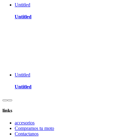
Untitled
Untitled
Untitled
Untitled
links
accesorios
Compramos tu moto
Contactanos