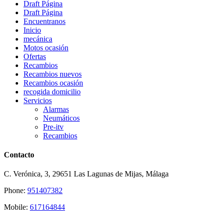
Draft Página
Draft Página
Encuentranos
Inicio
mecánica
Motos ocasión
Ofertas
Recambios
Recambios nuevos
Recambios ocasión
recogida domicilio
Servicios
Alarmas
Neumáticos
Pre-itv
Recambios
Contacto
C. Verónica, 3, 29651 Las Lagunas de Mijas, Málaga
Phone:
951407382
Mobile:
617164844