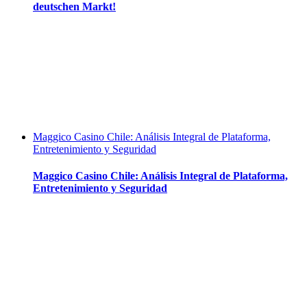
deutschen Markt!
Maggico Casino Chile: Análisis Integral de Plataforma,
Entretenimiento y Seguridad
Maggico Casino Chile: Análisis Integral de Plataforma,
Entretenimiento y Seguridad