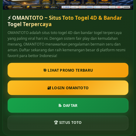
⚡ OMANTOTO ~ Situs Toto Togel 4D & Bandar
Togel Terpercaya
OMANTOTO adalah situs toto togel 4D dan bandar togel terpercaya
yang paling viral hari ini. Dengan sistem fair play dan kemudahan
menang, OMANTOTO menawarkan pengalaman bermain seru dan
aman. Daftar sekarang dan raih kemenangan besar di platform resmi
favorit para bettor Indonesia!
🎯 LIHAT PROMO TERBARU
🔐 LOGIN OMANTOTO
📝 DAFTAR
🏆 SITUS TOTO