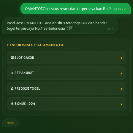
OMANTOTO ini situs resmi dan terpercaya kan Bos?
09.15
✓✓
Pasti Bos! OMANTOTO adalah situs toto togel 4D dan bandar
togel terpercaya No.1 se-Indonesia 🇮🇩
09.15
⚡ INFORMASI CEPAT OMANTOTO
›
🎰 SLOT GACOR
›
📊 RTP AKURAT
›
🔮 PREDIKSI TOGEL
›
💰 BONUS 100%