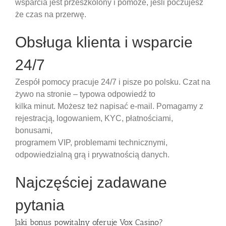
wsparcia jest przeszkolony i pomoże, jeśli poczujesz
że czas na przerwę.
Obsługa klienta i wsparcie
24/7
Zespół pomocy pracuje 24/7 i pisze po polsku. Czat na
żywo na stronie – typowa odpowiedź to
kilka minut. Możesz też napisać e-mail. Pomagamy z
rejestracją, logowaniem, KYC, płatnościami,
bonusami,
programem VIP, problemami technicznymi,
odpowiedzialną grą i prywatnością danych.
Najczęściej zadawane
pytania
Jaki bonus powitalny oferuje Vox Casino?