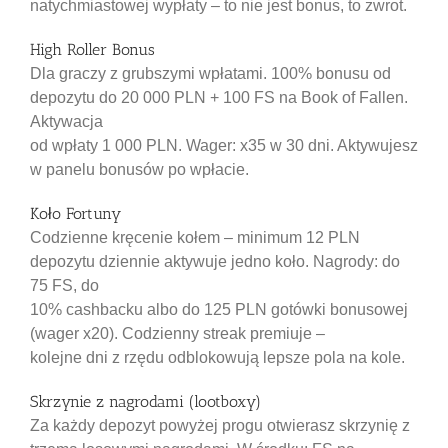
natychmiastowej wypłaty – to nie jest bonus, to zwrot.
High Roller Bonus
Dla graczy z grubszymi wpłatami. 100% bonusu od
depozytu do 20 000 PLN + 100 FS na Book of Fallen.
Aktywacja
od wpłaty 1 000 PLN. Wager: x35 w 30 dni. Aktywujesz
w panelu bonusów po wpłacie.
Koło Fortuny
Codzienne kręcenie kołem – minimum 12 PLN
depozytu dziennie aktywuje jedno koło. Nagrody: do
75 FS, do
10% cashbacku albo do 125 PLN gotówki bonusowej
(wager x20). Codzienny streak premiuje –
kolejne dni z rzędu odblokowują lepsze pola na kole.
Skrzynie z nagrodami (lootboxy)
Za każdy depozyt powyżej progu otwierasz skrzynię z