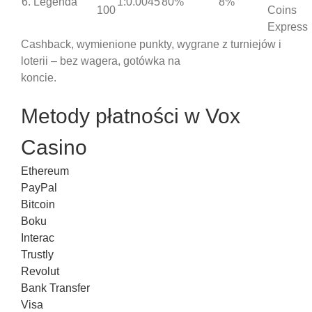
6. Legenda
1:0.0045
80%
8%
100
Coins
Express
Cashback, wymienione punkty, wygrane z turniejów i
loterii – bez wagera, gotówka na
koncie.
Metody płatności w Vox
Casino
Ethereum
PayPal
Bitcoin
Boku
Interac
Trustly
Revolut
Bank Transfer
Visa