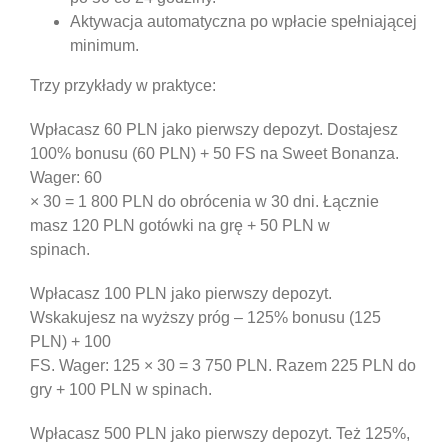
Aktywacja automatyczna po wpłacie spełniającej
minimum.
Trzy przykłady w praktyce:
Wpłacasz 60 PLN jako pierwszy depozyt. Dostajesz
100% bonusu (60 PLN) + 50 FS na Sweet Bonanza.
Wager: 60
× 30 = 1 800 PLN do obrócenia w 30 dni. Łącznie
masz 120 PLN gotówki na grę + 50 PLN w
spinach.
Wpłacasz 100 PLN jako pierwszy depozyt.
Wskakujesz na wyższy próg – 125% bonusu (125
PLN) + 100
FS. Wager: 125 × 30 = 3 750 PLN. Razem 225 PLN do
gry + 100 PLN w spinach.
Wpłacasz 500 PLN jako pierwszy depozyt. Też 125%,