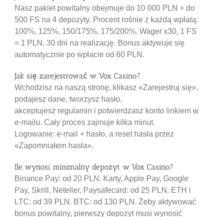
Nasz pakiet powitalny obejmuje do 10 000 PLN + do
500 FS na 4 depozyty. Procent rośnie z każdą wpłatą:
100%, 125%, 150/175%, 175/200%. Wager x30, 1 FS
= 1 PLN, 30 dni na realizację. Bonus aktywuje się
automatycznie po wpłacie od 60 PLN.
Jak się zarejestrować w Vox Casino?
Wchodzisz na naszą stronę, klikasz «Zarejestruj się»,
podajesz dane, tworzysz hasło,
akceptujesz regulamin i potwierdzasz konto linkiem w
e-mailu. Cały proces zajmuje kilka minut.
Logowanie: e-mail + hasło, a reset hasła przez
«Zapomniałem hasła».
Ile wynosi minimalny depozyt w Vox Casino?
Binance Pay: od 20 PLN. Karty, Apple Pay, Google
Pay, Skrill, Neteller, Paysafecard: od 25 PLN. ETH i
LTC: od 39 PLN. BTC: od 130 PLN. Żeby aktywować
bonus powitalny, pierwszy depozyt musi wynosić