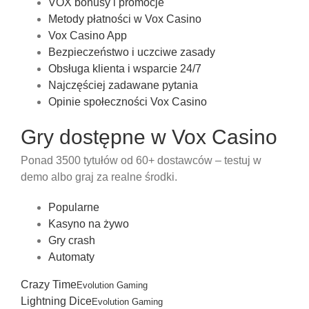
VOX bonusy i promocje
Metody płatności w Vox Casino
Vox Casino App
Bezpieczeństwo i uczciwe zasady
Obsługa klienta i wsparcie 24/7
Najczęściej zadawane pytania
Opinie społeczności Vox Casino
Gry dostępne w Vox Casino
Ponad 3500 tytułów od 60+ dostawców – testuj w
demo albo graj za realne środki.
Popularne
Kasyno na żywo
Gry crash
Automaty
Crazy Time
Evolution Gaming
Lightning Dice
Evolution Gaming