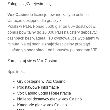
Zaloguj się
Zarejestruj się
Vox Casino
to licencjonowane kasyno online z
Curaçao dostępne dla graczy z
Polski w PLN. Ponad 3500 gier od 60+ dostawców,
bonus powitalny do 10 000 PLN na cztery depozyty,
cashback bez wagera i 10 kryptowalut z wypłatami w
minuty. Na tej stronie znajdziesz pełny przegląd
platformy
voxcasino
– od bonusów po program VIP.
Zarejestruj się w Vox Casino
Spis treści
Gry dostępne w Vox Casino
Podstawowe Informacje
Vox Casino Login i Rejestracja
Najlepsi dostawcy gier w Vox Casino
Kategorie gier w Vox Casino