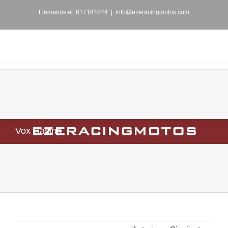
Saltar
Llamanos al: 617164844
|
info@ezeracingmotos.com
al
contenido
Vox Casino