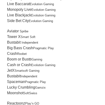
Live Baccarat
Evolution Gaming
Monopoly Live
Evolution Gaming
Live Blackjack
Evolution Gaming
Side Bet City
Evolution Gaming
Aviator
Spribe
Tower X
Smart Soft
Bustabit
Independent
Big Bass Crash
Pragmatic Play
Crash
Roobet
Boom or Bust
BGaming
Cash or Crash
Evolution Gaming
JetX
Smartsoft Gaming
Bustabit
Independent
Spaceman
Pragmatic Play
Lucky Crumbling
Gamzix
Moonshot
SoftSwiss
Reactoonz
Play’n GO