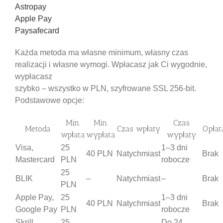
Astropay
Apple Pay
Paysafecard
Każda metoda ma własne minimum, własny czas
realizacji i własne wymogi. Wpłacasz jak Ci wygodnie,
wypłacasz
szybko – wszystko w PLN, szyfrowane SSL 256-bit.
Podstawowe opcje:
Min.
Min.
Czas
Metoda
Czas wpłaty
Opłat
wpłata
wypłata
wypłaty
Visa,
25
1–3 dni
40 PLN
Natychmiast
Brak
Mastercard
PLN
robocze
25
BLIK
–
Natychmiast
–
Brak
PLN
Apple Pay,
25
1–3 dni
40 PLN
Natychmiast
Brak
Google Pay
PLN
robocze
Skrill,
25
Do 24