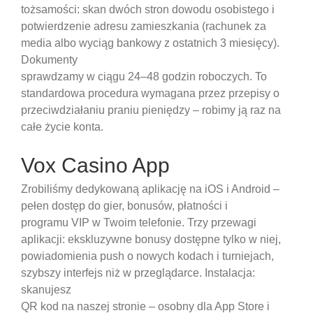
tożsamości: skan dwóch stron dowodu osobistego i
potwierdzenie adresu zamieszkania (rachunek za
media albo wyciąg bankowy z ostatnich 3 miesięcy).
Dokumenty
sprawdzamy w ciągu 24–48 godzin roboczych. To
standardowa procedura wymagana przez przepisy o
przeciwdziałaniu praniu pieniędzy – robimy ją raz na
całe życie konta.
Vox Casino App
Zrobiliśmy dedykowaną aplikację na iOS i Android –
pełen dostęp do gier, bonusów, płatności i
programu VIP w Twoim telefonie. Trzy przewagi
aplikacji: ekskluzywne bonusy dostępne tylko w niej,
powiadomienia push o nowych kodach i turniejach,
szybszy interfejs niż w przeglądarce. Instalacja:
skanujesz
QR kod na naszej stronie – osobny dla App Store i