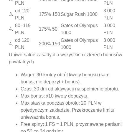
PLN
PLN
od 120
3 000
3.
175%
150
Sugar Rush 1000
PLN
PLN
80–119
Gates of Olympus
3 000
4.
175%
50
PLN
1000
PLN
od 120
Gates of Olympus
3 000
4.
200%
150
PLN
1000
PLN
Uniwersalne zasady dla wszystkich czterech bonusów
powitalnych
Wager: 30-krotny obrót kwoty bonusu (sam
bonus, nie depozyt + bonus).
Czas: 30 dni od aktywacji na spełnienie obrotu.
Max bonus: x10 kwoty depozytu.
Max stawka podczas obrotu: 20 PLN w
pojedynczym zakładzie. Przekroczenie limitu
unieważnia bonus.
Free spiny: 1 FS = 1 PLN, przyznawane partiami
po 50 co 24 godziny.