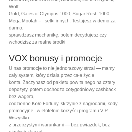
Wolf
Gold, Gates of Olympus 1000, Sugar Rush 1000,
Mega Moolah – i setki innych. Testujesz w demo za
darmo,
sprawdzasz mechanikę, potem decydujesz czy
wchodzisz za realne środki.
VOX bonusy i promocje
U nas promocje to nie jednorazowy strzał — mamy
cały system, który działa przez całe życie
konta. Zaczynasz od pakietu powitalnego na cztery
depozyty, potem dochodzą cotygodniowy cashback
bez wagera,
codzienne Koło Fortuny, skrzynie z nagrodami, kody
promocyjne i wieloletnie korzyści programu VIP.
Wszystko
z przejrzystymi warunkami — bez gwiazdek, bez
ukrytych klauzul.