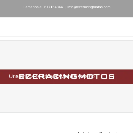
Saltar
Llamanos al: 617164844
|
info@ezeracingmotos.com
al
contenido
Una critica relativa a Winnita Casinò