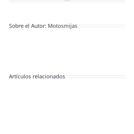
electrónico
Sobre el Autor:
Motosmijas
Artículos relacionados