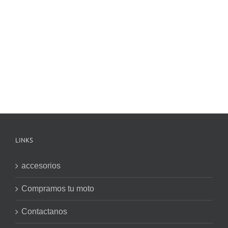
LINKS
accesorios
Compramos tu moto
Contactanos