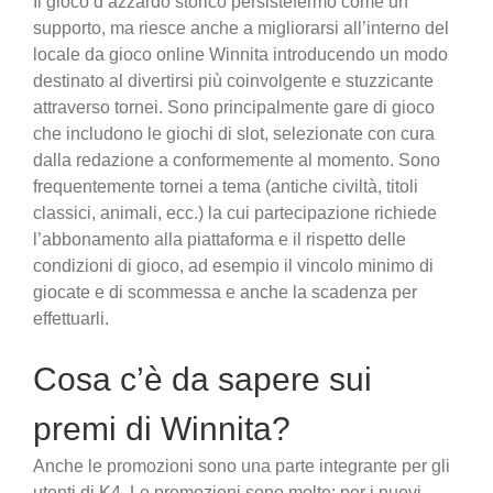
Il gioco d’azzardo storico persistefermo come un
supporto, ma riesce anche a migliorarsi all’interno del
locale da gioco online Winnita introducendo un modo
destinato al divertirsi più coinvolgente e stuzzicante
attraverso tornei. Sono principalmente gare di gioco
che includono le giochi di slot, selezionate con cura
dalla redazione a conformemente al momento. Sono
frequentemente tornei a tema (antiche civiltà, titoli
classici, animali, ecc.) la cui partecipazione richiede
l’abbonamento alla piattaforma e il rispetto delle
condizioni di gioco, ad esempio il vincolo minimo di
giocate e di scommessa e anche la scadenza per
effettuarli.
Cosa c’è da sapere sui
premi di Winnita?
Anche le promozioni sono una parte integrante per gli
utenti di K4. Le promozioni sono molte: per i nuovi