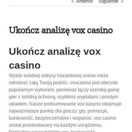
Anterior
Siguiente
Ukończ analizę vox casino
Ukończ analizę vox
casino
Wybór solidnej witryny hazardowej online może
odmienić całą Twoją podróż. voxcasino jest obecnie
popularnym wyborem, ponieważ łączy szeroką gamę
gier z solidną ochroną, szybkimi wypłatami i prostym
układem. Nasze podsumowanie vox kasyno obejmuje
najważniejsze punkty dla graczy: gry, promocje,
bankowość, bezpieczeństwo i wsparcie. vox casino
został przetestowany na każdym urządzeniu.