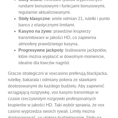
rundami bonusowymi i funkcjami bonusowymi,
regularnie aktualizowanymi.
Stoły klasyczne
: wiele odmian 21, ruletki i punto
banco z elastycznymi limitami.
Kasyno na żywo
: prawdziwi krupierzy
transmitowani w jakości HD, co zapewnia
atmosferę prawdziwego kasyna.
Progresywne jackpoty
: budowanie jackpotów,
które można wypłacić w dowolnym momencie,
idealne dla łowców nagród.
Gracze strategiczni w voxcasino preferują blackjacka,
ruletkę, bakarata i odmiany pokera ze stawkami
dostosowanymi do każdego budżetu. Aby zapewnić
wciągającą rozgrywkę, vox kasyno transmituje w
czasie rzeczywistym rozgrywki profesjonalnych
krupierów w jakości HD. Taki wybór sprawia, że ​​vox
casino wyprzedza swoich rywali. Limity można
dostosowywać, co ułatwia budżetowanie. Stoły na