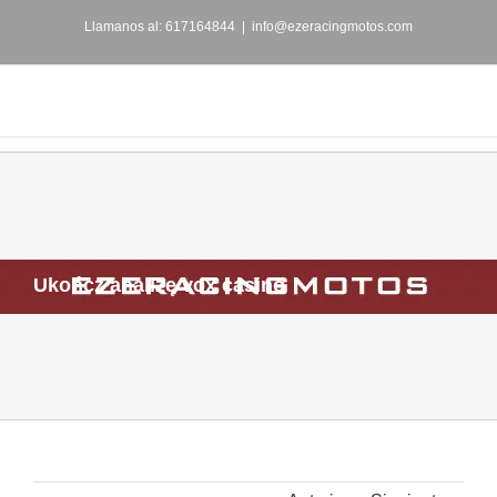
Saltar
Llamanos al: 617164844
|
info@ezeracingmotos.com
al
contenido
Ukończ analizę vox casino