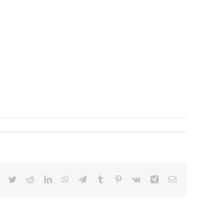
Facebook
Twitter
Reddit
LinkedIn
WhatsApp
Telegram
Tumblr
Pinterest
Vk
Xing
Correo
electrónico