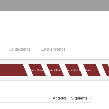
Contactanos
Encuentranos
Home
»
Respin Casino 2026 – alusta, pelit ja turvallisuus
Anterior
Siguiente