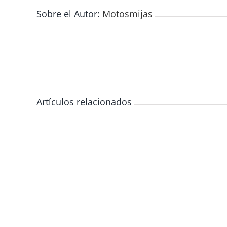
Sobre el Autor:
Motosmijas
Artículos relacionados