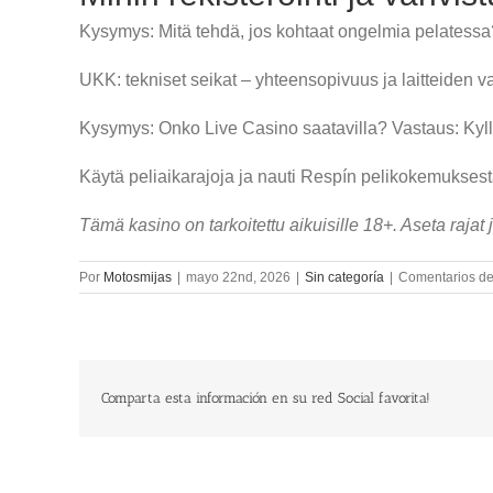
Kysymys: Mitä tehdä, jos kohtaat ongelmia pelatessa
UKK: tekniset seikat – yhteensopivuus ja laitteiden 
Kysymys: Onko Live Casino saatavilla? Vastaus: Kyllä
Käytä peliaikarajoja ja nauti Respín pelikokemuksesta 
Tämä kasino on tarkoitettu aikuisille 18+. Aseta rajat j
Por
Motosmijas
|
mayo 22nd, 2026
|
Sin categoría
|
Comentarios de
Comparta esta información en su red Social favorita!