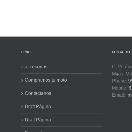
LINKS
CONTACTO
accesorios
C. Veróni
Mijas, M
Compramos tu moto
Phone:
9
Mobile:
6
Contactanos
Email:
in
Draft Página
Draft Página