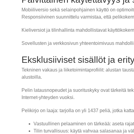
Mobiiliversio sekä selainpohjainen käyttö on optimoi
Responsiivinen suunnittelu varmistaa, että pelikokemu
Kieliversiot ja tilinhallinta mahdollistavat käyttökok
Sovellusten ja verkkosivun yhteentoimivuus mahdollis
Eksklusiiviset sisällöt ja erity
Tekninen vakaus ja liiketoimintaprofiilit: alustan tau
alustoilla.
Pelin latausnopeudet ja suorituskyky ovat tärkeitä 
Internet-yhteyden vuoksi.
Pelikirjo on laaja: tarjolla on yli 1437 peliä, jotka kat
Vastuullinen pelaaminen on tärkeää: aseta rajat
Tilin turvallisuus: käytä vahvaa salasanaa ja vältä