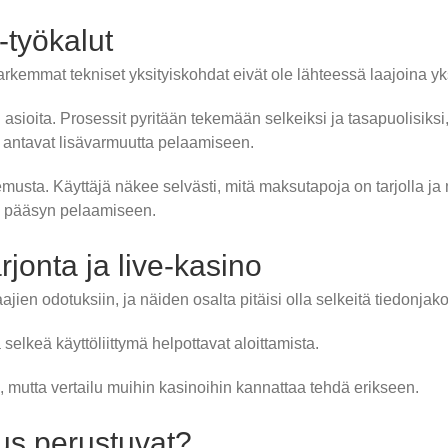
-työkalut
tarkemmat tekniset yksityiskohdat eivät ole lähteessä laajoina yk
n asioita. Prosessit pyritään tekemään selkeiksi ja tasapuolisiksi,
t antavat lisävarmuutta pelaamiseen.
emusta. Käyttäjä näkee selvästi, mitä maksutapoja on tarjolla ja
n pääsyn pelaamiseen.
rjonta ja live-kasino
ajien odotuksiin, ja näiden osalta pitäisi olla selkeitä tiedonjak
selkeä käyttöliittymä helpottavat aloittamista.
tua, mutta vertailu muihin kasinoihin kannattaa tehdä erikseen.
tus perustuvat?