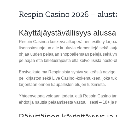
Respin Casino 2026 – alusta,
Käyttäjäystävällisyys alussa
Respin Casinoa koskeva alkuperäinen esittely tarjoaa
lisenssinsuojelun alle kuuluvia elementtejä sekä laaj
ohjaa uuden pelaajan shoppailemaan pelejä sekä ymmä
pelaajaa että talletusrajoista että kelvollisista nosto-o
Ensivaikutelma Respinsista syntyy selkeästä navigoinn
pelikirjaston sekä Live Casino -kokemuksen, joka tuk
tarjontaan ennen kaupallisten etujen tutkimista.
Yhteenvetona voidaan todeta, että Respin Casino tarj
ehdot ja nauttia pelaamisesta vastuullisesti – 18+ ja r
Päivittäinen käytettävyys ja