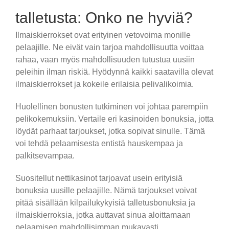
talletusta: Onko ne hyviä?
Ilmaiskierrokset ovat erityinen vetovoima monille
pelaajille. Ne eivät vain tarjoa mahdollisuutta voittaa
rahaa, vaan myös mahdollisuuden tutustua uusiin
peleihin ilman riskiä. Hyödynnä kaikki saatavilla olevat
ilmaiskierrokset ja kokeile erilaisia pelivalikoimia.
Huolellinen bonusten tutkiminen voi johtaa parempiin
pelikokemuksiin. Vertaile eri kasinoiden bonuksia, jotta
löydät parhaat tarjoukset, jotka sopivat sinulle. Tämä
voi tehdä pelaamisesta entistä hauskempaa ja
palkitsevampaa.
Suositellut nettikasinot tarjoavat usein erityisiä
bonuksia uusille pelaajille. Nämä tarjoukset voivat
pitää sisällään kilpailukykyisiä talletusbonuksia ja
ilmaiskierroksia, jotka auttavat sinua aloittamaan
pelaamisen mahdollisimman mukavasti.