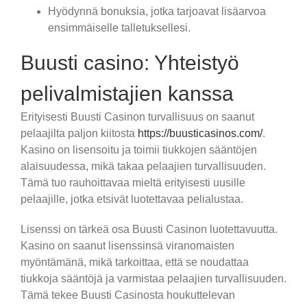
Hyödynnä bonuksia, jotka tarjoavat lisäarvoa
ensimmäiselle talletuksellesi.
Buusti casino: Yhteistyö
pelivalmistajien kanssa
Erityisesti Buusti Casinon turvallisuus on saanut
pelaajilta paljon kiitosta
https://buusticasinos.com/
.
Kasino on lisensoitu ja toimii tiukkojen sääntöjen
alaisuudessa, mikä takaa pelaajien turvallisuuden.
Tämä tuo rauhoittavaa mieltä erityisesti uusille
pelaajille, jotka etsivät luotettavaa pelialustaa.
Lisenssi on tärkeä osa Buusti Casinon luotettavuutta.
Kasino on saanut lisenssinsä viranomaisten
myöntämänä, mikä tarkoittaa, että se noudattaa
tiukkoja sääntöjä ja varmistaa pelaajien turvallisuuden.
Tämä tekee Buusti Casinosta houkuttelevan