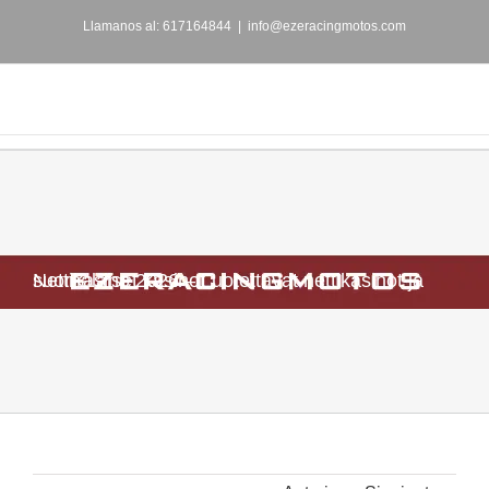
Saltar
Llamanos al: 617164844
|
info@ezeracingmotos.com
al
contenido
Nettikasino 2026 – Luotettavat nettikasinot ja suomalaiset kasinot