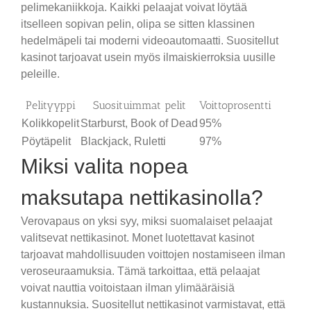
pelimekaniikkoja. Kaikki pelaajat voivat löytää
itselleen sopivan pelin, olipa se sitten klassinen
hedelmäpeli tai moderni videoautomaatti. Suositellut
kasinot tarjoavat usein myös ilmaiskierroksia uusille
peleille.
Pelityyppi
Suosituimmat pelit
Voittoprosentti
Kolikkopelit
Starburst, Book of Dead
95%
Pöytäpelit
Blackjack, Ruletti
97%
Miksi valita nopea
maksutapa nettikasinolla?
Verovapaus on yksi syy, miksi suomalaiset pelaajat
valitsevat nettikasinot. Monet luotettavat kasinot
tarjoavat mahdollisuuden voittojen nostamiseen ilman
veroseuraamuksia. Tämä tarkoittaa, että pelaajat
voivat nauttia voitoistaan ilman ylimääräisiä
kustannuksia. Suositellut nettikasinot varmistavat, että