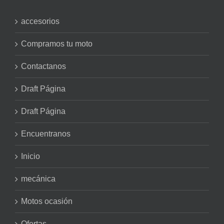
accesorios
Compramos tu moto
Contactanos
Draft Página
Draft Página
Encuentranos
Inicio
mecánica
Motos ocasión
Ofertas