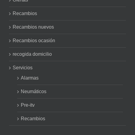
Recambios
Recambios nuevos
Recambios ocasión
recogida domicilio
Servicios
Alarmas
Neumáticos
Pre-itv
Recambios