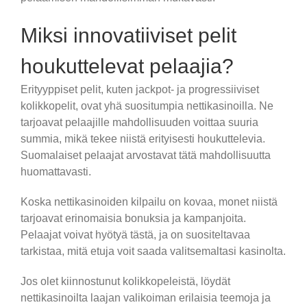
Miksi innovatiiviset pelit
houkuttelevat pelaajia?
Erityyppiset pelit, kuten jackpot- ja progressiiviset
kolikkopelit, ovat yhä suositumpia nettikasinoilla. Ne
tarjoavat pelaajille mahdollisuuden voittaa suuria
summia, mikä tekee niistä erityisesti houkuttelevia.
Suomalaiset pelaajat arvostavat tätä mahdollisuutta
huomattavasti.
Koska nettikasinoiden kilpailu on kovaa, monet niistä
tarjoavat erinomaisia bonuksia ja kampanjoita.
Pelaajat voivat hyötyä tästä, ja on suositeltavaa
tarkistaa, mitä etuja voit saada valitsemaltasi kasinolta.
Jos olet kiinnostunut kolikkopeleistä, löydät
nettikasinoilta laajan valikoiman erilaisia teemoja ja