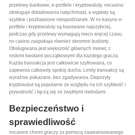
przelewy bankowe, e-portfele i kryptowaluty. nvcasino
obsługuje doładowania natychmiast, a wypłaty są
szybkie i pozbawione niespodzianek. W nv kasyno e-
portfele i kryptowaluty są kasowane najszybciej,
podczas gdy przelewy wymagają nieco więcej czasu.
nv casino zaspokaja również skromne budżety.
Obsługiwana jest większość głównych monet, z
niskimi kwotami początkowymi dla każdego gracza.
Każda transakcja jest całkowicie szyfrowana, co
zapewnia całkowity spokój ducha. Limity transakcji są
wyraźnie pokazane, bez zgadywania. Depozyty
kryptowalut są popularne ze względu na ich szybkość i
prywatność i łączą się ze zwykłymi metodami.
Bezpieczeństwo i
sprawiedliwość
nvcasino chroni graczy za pomocą zaawansowanego