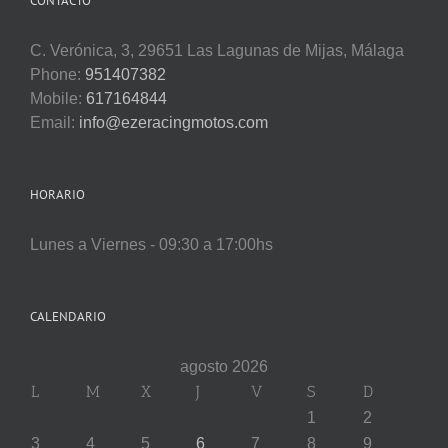
CONTACTO
C. Verónica, 3, 29651 Las Lagunas de Mijas, Málaga
Phone:
951407382
Mobile:
617164844
Email:
info@ezeracingmotos.com
HORARIO
Lunes a Viernes - 09:30 a 17:00hs
CALENDARIO
agosto 2026
L
M
X
J
V
S
D
1
2
3
4
5
6
7
8
9