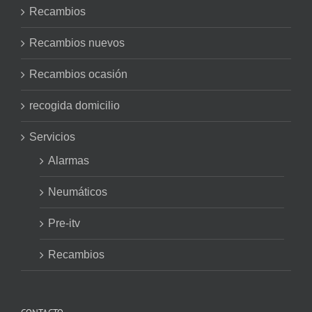
Recambios
Recambios nuevos
Recambios ocasión
recogida domicilio
Servicios
Alarmas
Neumáticos
Pre-itv
Recambios