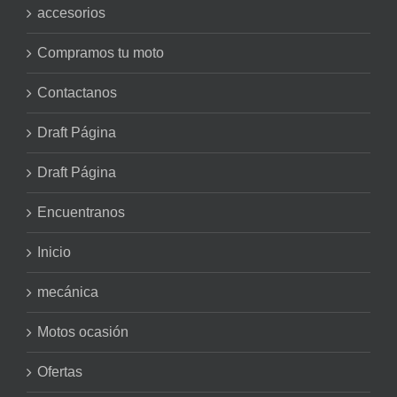
accesorios
Compramos tu moto
Contactanos
Draft Página
Draft Página
Encuentranos
Inicio
mecánica
Motos ocasión
Ofertas