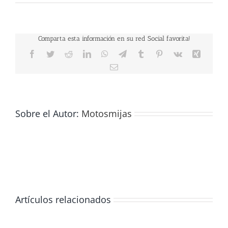
Dokładna
analiza
nv
casino
Comparta esta información en su red Social favorita!
Facebook
Twitter
Reddit
LinkedIn
WhatsApp
Telegram
Tumblr
Pinterest
Vk
Xing
Correo
electrónico
Sobre el Autor:
Motosmijas
Artículos relacionados