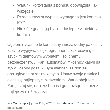
Warunki korzystania z bonusu obowiązują, jak
wszędzie.
Przed pierwszą wypłatą wymagana jest kontrola
KYC.
Niektóre gry mogą być niedostępne w niektórych
krajach.
Ogółem nvcasino to kompletny i niezawodny pakiet. nv
kasyno wygrywa dzięki ogromnemu zakresowi gier,
szybkim darmowym wypłatom i solidnemu
bezpieczeństwu. Fani automatów, miłośnicy kasyn na
żywo i osoby poszukujące wartości są dobrze
obsługiwane przez nv kasyno. Ustaw swoje granice i
ciesz się najlepszymi wrażeniami. Warto obejrzeć.
Zarejestruj się, odbierz bonus i graj rozsądnie, przez
najlepszy możliwy czas.
Por
Motosmijas
|
junio 11th, 2026
|
Sin categoría
|
Comentarios
en
desactivados