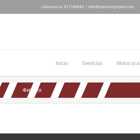
Saltar
Llamanos al: 617164844
|
info@ezeracingmotos.com
al
contenido
Inicio
Servicios
Motos oca
Финтех