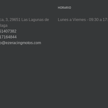
HORARIO
ca, 3, 29651 Las Lagunas de
Lunes a Viernes - 09:30 a 17
álaga
51407382
17164844
fo@ezeracingmotos.com