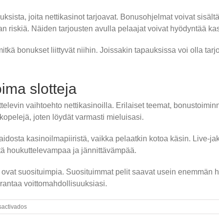
ksista, joita nettikasinot tarjoavat. Bonusohjelmat voivat sisältä
man riskiä. Näiden tarjousten avulla pelaajat voivat hyödyntää
mitkä bonukset liittyvät niihin. Joissakin tapauksissa voi olla tarj
oima slotteja
televin vaihtoehto nettikasinoilla. Erilaiset teemat, bonustoimin
kopelejä, joten löydät varmasti mieluisasi.
idosta kasinoilmapiiristä, vaikka pelaatkin kotoa käsin. Live-jakaj
tä houkuttelevampaa ja jännittävämpää.
t ovat suosituimpia. Suosituimmat pelit saavat usein enemmän h
rantaa voittomahdollisuuksiasi.
en
sactivados
Best