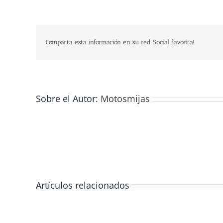
Comparta esta información en su red Social favorita!
Sobre el Autor:
Motosmijas
Artículos relacionados