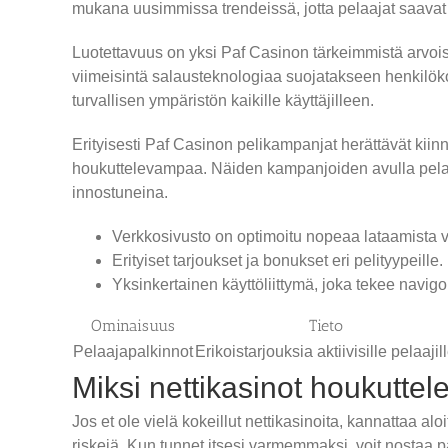
mukana uusimmissa trendeissä, jotta pelaajat saav
Luotettavuus on yksi Paf Casinon tärkeimmistä arvoista
viimeisintä salausteknologiaa suojatakseen henkilökoh
turvallisen ympäristön kaikille käyttäjilleen.
Erityisesti Paf Casinon pelikampanjat herättävät kiinn
houkuttelevampaa. Näiden kampanjoiden avulla pelaaja
innostuneina.
Verkkosivusto on optimoitu nopeaa lataamista v
Erityiset tarjoukset ja bonukset eri pelityypeille.
Yksinkertainen käyttöliittymä, joka tekee navigo
Ominaisuus
Tieto
Pelaajapalkinnot
Erikoistarjouksia aktiivisille pelaajil
Miksi nettikasinot houkuttelev
Jos et ole vielä kokeillut nettikasinoita, kannattaa a
riskejä. Kun tunnet itsesi varmemmaksi, voit nostaa 