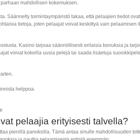
at parhaan mahdollisen kokemuksen.
. Säännelty toimintaympäristö takaa, että pelaajien tiedot ovat t
taisia tietoja, joten pelaajat voivat keskittyä vain pelaamisen 
ostusta. Kasino tarjoaa säännöllisesti erilaisia bonuksia ja tarj
t voivat kokeilla uusia pelejä tai saada lisäetuja suosikkipele
arten.
innista helppoa.
le
at pelaajia erityisesti talvella?
loittaa pienillä panoksilla. Tämä antaa sinulle mahdollisuuden tot
panoksia ja nauttia pelaamisesta entistä enemmän.