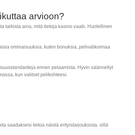
aikuttaa arvioon?
tarkista aina, mitä tietoja kasino vaatii. Huolellinen
ilaisia ominaisuuksia, kuten bonuksia, pelivalikoimaa
allisuusstandardeja ennen pelaamista. Hyvin säännellyt
massa, kun valitset pelikohteesi.
ta saadaksesi tietoa näistä erityistarjouksista, sillä