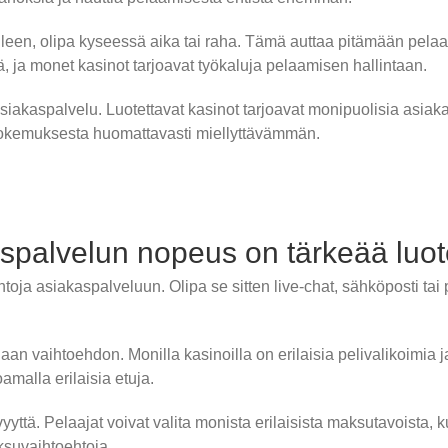
iselleen, olipa kyseessä aika tai raha. Tämä auttaa pitämään pe
, ja monet kasinot tarjoavat työkaluja pelaamisen hallintaan.
siakaspalvelu. Luotettavat kasinot tarjoavat monipuolisia asiakas
kokemuksesta huomattavasti miellyttävämmän.
aspalvelun nopeus on tärkeää luot
toja asiakaspalveluun. Olipa se sitten live-chat, sähköposti tai p
haan vaihtoehdon. Monilla kasinoilla on erilaisia pelivalikoimia j
amalla erilaisia etuja.
ttä. Pelaajat voivat valita monista erilaisista maksutavoista, ku
aksuvaihtoehtoja.