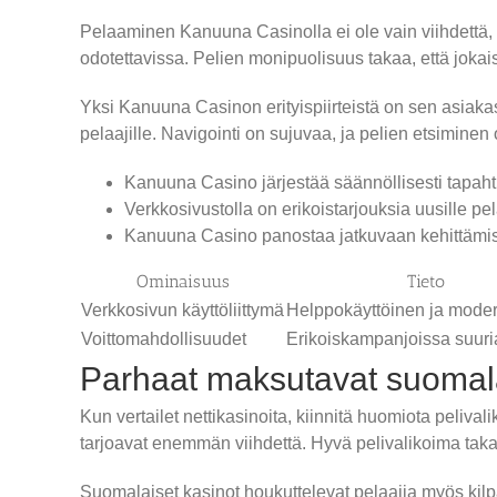
Pelaaminen Kanuuna Casinolla ei ole vain viihdettä, v
odotettavissa. Pelien monipuolisuus takaa, että joka
Yksi Kanuuna Casinon erityispiirteistä on sen asiakasy
pelaajille. Navigointi on sujuvaa, ja pelien etsiminen
Kanuuna Casino järjestää säännöllisesti tapahtum
Verkkosivustolla on erikoistarjouksia uusille pel
Kanuuna Casino panostaa jatkuvaan kehittämis
Ominaisuus
Tieto
Verkkosivun käyttöliittymä
Helppokäyttöinen ja moder
Voittomahdollisuudet
Erikoiskampanjoissa suuria
Parhaat maksutavat suomalais
Kun vertailet nettikasinoita, kiinnitä huomiota pelival
tarjoavat enemmän viihdettä. Hyvä pelivalikoima takaa,
Suomalaiset kasinot houkuttelevat pelaajia myös kilpa