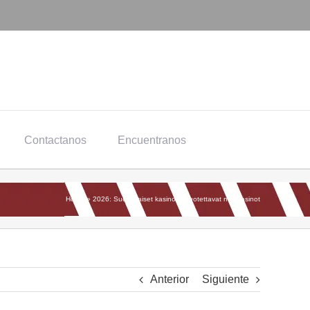
Contactanos
Encuentranos
Home
»
2026: Suomalaiset kasinot ja luotettavat nettikasinot
Anterior
Siguiente