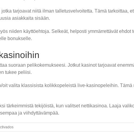
, jotka tarjoavat niitä ilman talletusvelvoitetta. Tämä tarkoittaa, 
 uusia asiakkaita sisään.
myös niiden käyttöehtoja. Selkeät, helposti ymmärrettävät ehdot
elle bonukselle.
kasinoihin
kuttaa suoraan pelikokemukseesi. Jotkut kasinot tarjoavat enemmän
n tukee peliisi.
 Voit valita klassisista kolikkopeleistä live-kasinopeleihin. Tämä
 tärkeimmistä tekijöistä, kun valitset nettikasinoa. Laaja valiko
isempaa ja viihdyttävämpää.
en
ctivados
2026: