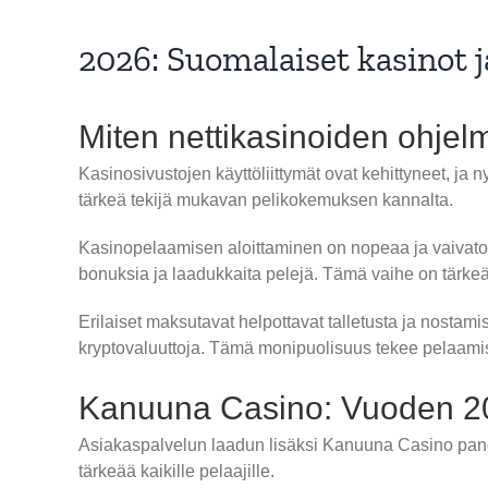
2026: Suomalaiset kasinot j
Miten nettikasinoiden ohjelm
Kasinosivustojen käyttöliittymät ovat kehittyneet, ja n
tärkeä tekijä mukavan pelikokemuksen kannalta.
Kasinopelaamisen aloittaminen on nopeaa ja vaivatonta
bonuksia ja laadukkaita pelejä. Tämä vaihe on tärkeä,
Erilaiset maksutavat helpottavat talletusta ja nostamis
kryptovaluuttoja. Tämä monipuolisuus tekee pelaami
Kanuuna Casino: Vuoden 2
Asiakaspalvelun laadun lisäksi Kanuuna Casino panos
tärkeää kaikille pelaajille.