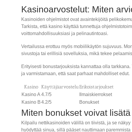
Kasinoarvostelut: Miten arv
Kasinoiden ohjelmistot ovat avaintekijöitä pelikoke
Tarkista, että kasino käyttää tunnettuja ohjelmistoto
voittomahdollisuuksiasi ja pelinautintoasi.
Vertailussa erottuu myös mobiilikäytön sujuvuus. Mone
sivustoja tai erillisiä sovelluksia, mikä tekee pelaam
Erityisesti bonustarjouksista kannattaa olla tarkkan
ja varmistamaan, että saat parhaat mahdolliset edut.
Kasino
Käyttäjäarvostelu
Erikoistarjoukset
Kasino A
4.7/5
Ilmaiskierrokset
Kasino B
4.2/5
Bonukset
Miten bonukset voivat lisätä
Kilpailu nettikasinoiden välillä on tiivistä, ja se nä
hyödyttää sinua, sillä pääset nauttimaan paremmista b