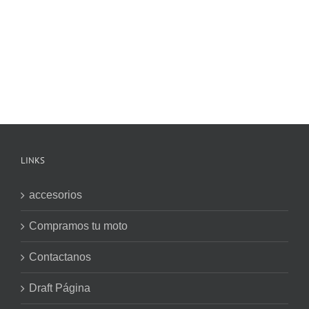
LINKS
accesorios
Compramos tu moto
Contactanos
Draft Página