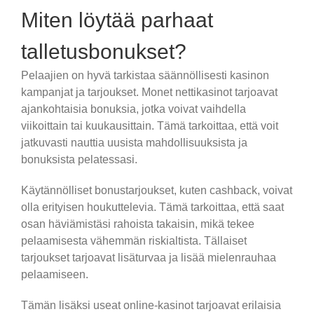
Miten löytää parhaat
talletusbonukset?
Pelaajien on hyvä tarkistaa säännöllisesti kasinon
kampanjat ja tarjoukset. Monet nettikasinot tarjoavat
ajankohtaisia bonuksia, jotka voivat vaihdella
viikoittain tai kuukausittain. Tämä tarkoittaa, että voit
jatkuvasti nauttia uusista mahdollisuuksista ja
bonuksista pelatessasi.
Käytännölliset bonustarjoukset, kuten cashback, voivat
olla erityisen houkuttelevia. Tämä tarkoittaa, että saat
osan häviämistäsi rahoista takaisin, mikä tekee
pelaamisesta vähemmän riskialtista. Tällaiset
tarjoukset tarjoavat lisäturvaa ja lisää mielenrauhaa
pelaamiseen.
Tämän lisäksi useat online-kasinot tarjoavat erilaisia