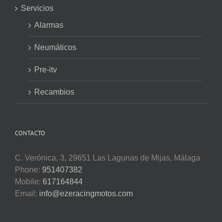
Servicios
Alarmas
Neumáticos
Pre-itv
Recambios
CONTACTO
C. Verónica, 3, 29651 Las Lagunas de Mijas, Málaga
Phone:
951407382
Mobile:
617164844
Email:
info@ezeracingmotos.com