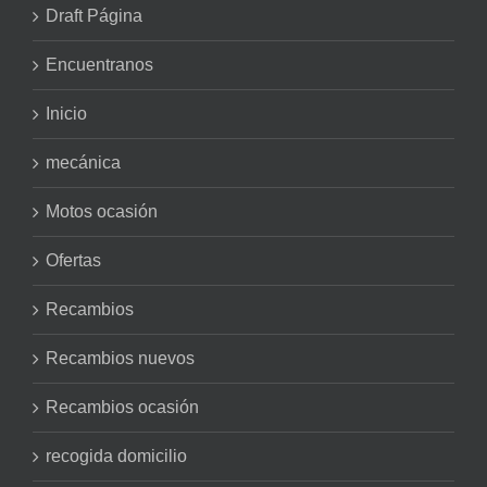
Draft Página
Encuentranos
Inicio
mecánica
Motos ocasión
Ofertas
Recambios
Recambios nuevos
Recambios ocasión
recogida domicilio