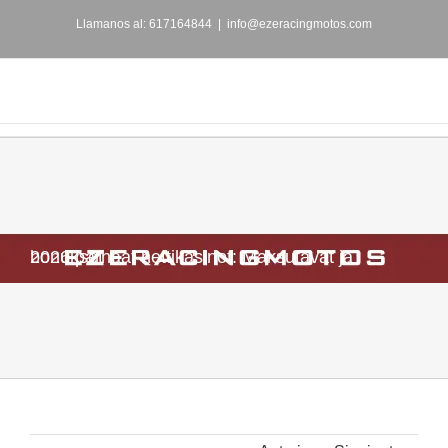
Saltar
Llamanos al: 617164844
|
info@ezeracingmotos.com
al
contenido
2026 parhaat nettikasinot: Maksutavat ja bonukset