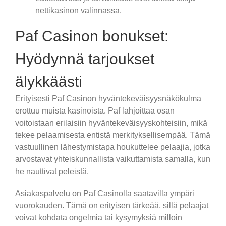
nettikasinon valinnassa.
Paf Casinon bonukset:
Hyödynnä tarjoukset
älykkäästi
Erityisesti Paf Casinon hyväntekeväisyysnäkökulma
erottuu muista kasinoista. Paf lahjoittaa osan
voitoistaan erilaisiin hyväntekeväisyyskohteisiin, mikä
tekee pelaamisesta entistä merkityksellisempää. Tämä
vastuullinen lähestymistapa houkuttelee pelaajia, jotka
arvostavat yhteiskunnallista vaikuttamista samalla, kun
he nauttivat peleistä.
Asiakaspalvelu on Paf Casinolla saatavilla ympäri
vuorokauden. Tämä on erityisen tärkeää, sillä pelaajat
voivat kohdata ongelmia tai kysymyksiä milloin