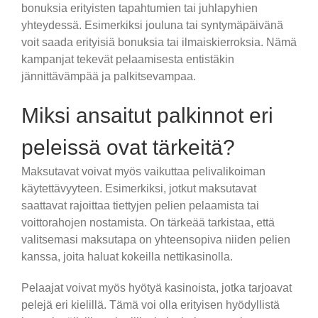
bonuksia erityisten tapahtumien tai juhlapyhien
yhteydessä. Esimerkiksi jouluna tai syntymäpäivänä
voit saada erityisiä bonuksia tai ilmaiskierroksia. Nämä
kampanjat tekevät pelaamisesta entistäkin
jännittävämpää ja palkitsevampaa.
Miksi ansaitut palkinnot eri
peleissä ovat tärkeitä?
Maksutavat voivat myös vaikuttaa pelivalikoiman
käytettävyyteen. Esimerkiksi, jotkut maksutavat
saattavat rajoittaa tiettyjen pelien pelaamista tai
voittorahojen nostamista. On tärkeää tarkistaa, että
valitsemasi maksutapa on yhteensopiva niiden pelien
kanssa, joita haluat kokeilla nettikasinolla.
Pelaajat voivat myös hyötyä kasinoista, jotka tarjoavat
pelejä eri kielillä. Tämä voi olla erityisen hyödyllistä