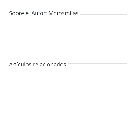
Sobre el Autor:
Motosmijas
Artículos relacionados