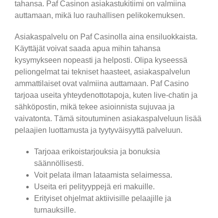
tahansa. Paf Casinon asiakastukitiimi on valmiina
auttamaan, mikä luo rauhallisen pelikokemuksen.
Asiakaspalvelu on Paf Casinolla aina ensiluokkaista.
Käyttäjät voivat saada apua mihin tahansa
kysymykseen nopeasti ja helposti. Olipa kyseessä
peliongelmat tai tekniset haasteet, asiakaspalvelun
ammattilaiset ovat valmiina auttamaan. Paf Casino
tarjoaa useita yhteydenottotapoja, kuten live-chatin ja
sähköpostin, mikä tekee asioinnista sujuvaa ja
vaivatonta. Tämä sitoutuminen asiakaspalveluun lisää
pelaajien luottamusta ja tyytyväisyyttä palveluun.
Tarjoaa erikoistarjouksia ja bonuksia
säännöllisesti.
Voit pelata ilman lataamista selaimessa.
Useita eri pelityyppejä eri makuille.
Erityiset ohjelmat aktiivisille pelaajille ja
turnauksille.