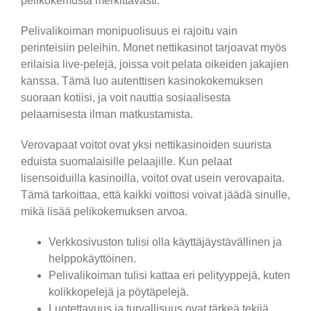
pelikokemusta merkittävästi.
Pelivalikoiman monipuolisuus ei rajoitu vain
perinteisiin peleihin. Monet nettikasinot tarjoavat myös
erilaisia live-pelejä, joissa voit pelata oikeiden jakajien
kanssa. Tämä luo autenttisen kasinokokemuksen
suoraan kotiisi, ja voit nauttia sosiaalisesta
pelaamisesta ilman matkustamista.
Verovapaat voitot ovat yksi nettikasinoiden suurista
eduista suomalaisille pelaajille. Kun pelaat
lisensoiduilla kasinoilla, voitot ovat usein verovapaita.
Tämä tarkoittaa, että kaikki voittosi voivat jäädä sinulle,
mikä lisää pelikokemuksen arvoa.
Verkkosivuston tulisi olla käyttäjäystävällinen ja
helppokäyttöinen.
Pelivalikoiman tulisi kattaa eri pelityyppejä, kuten
kolikkopelejä ja pöytäpelejä.
Luotettavuus ja turvallisuus ovat tärkeä tekijä